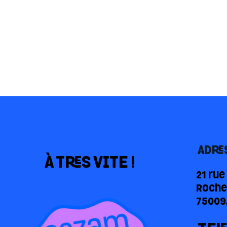
ADRE
À TRES VITE !
21 ru
Roche
75009,