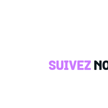
Great little café with nice location. lunch was delici
bun and the spicy mayo chicken bun. We tried out
heavenly but my favorite was the white chocolate
iced oat milk latte was delicious and perfect for th
definitely go back.
SUIVEZ
NO