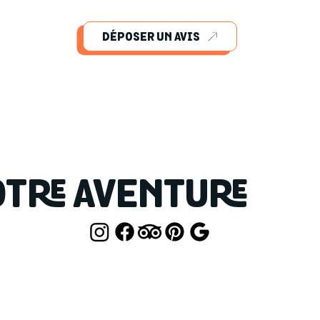
ous, especially the pastrami
Super cute littl
 4 deserts which were all
cheesecake of my 
 and lemon cheesecake. The
DÉPOSER UN AVIS
the texture and 
ose hot summer days. I will
TRE AVENTURE